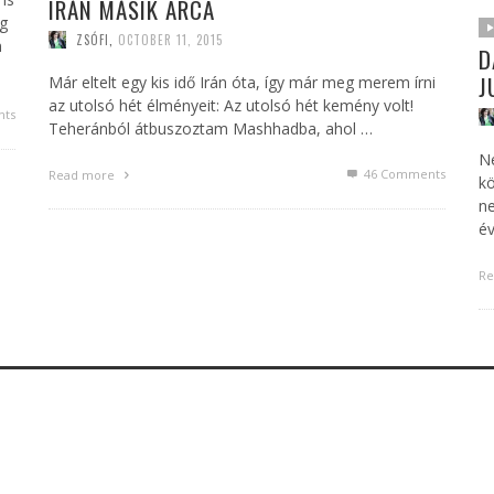
IRÁN MÁSIK ARCA
ng
ZSÓFI
,
OCTOBER 11, 2015
n
D
J
Már eltelt egy kis idő Irán óta, így már meg merem írni
az utolsó hét élményeit: Az utolsó hét kemény volt!
ts
Teheránból átbuszoztam Mashhadba, ahol …
Né
46
Comments
Read more
k
ne
év
Re