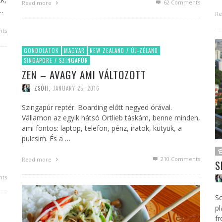
62
Comments
Read more
 …
Re
ts
GONDOLATOK
MAGYAR
NEW ZEALAND / ÚJ-ZÉLAND
SINGAPORE / SZINGAPÚR
ZEN – AVAGY AMI VÁLTOZOTT
ZSÓFI
,
JANUARY 25, 2016
Szingapúr reptér. Boarding előtt negyed órával.
Vállamon az egyik hátsó Ortlieb táskám, benne minden,
ami fontos: laptop, telefon, pénz, iratok, kütyük, a
pulcsim. És a …
210
Comments
Read more
S
ts
So
pl
f