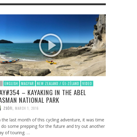
ENGLISH
MAGYAR
NEW ZEALAND / ÚJ-ZÉLAND
VIDEO
AY#354 – KAYAKING IN THE ABEL
ASMAN NATIONAL PARK
ZSÓFI
,
MARCH 1, 2016
 the last month of this cycling adventure, it was time
 do some prepping for the future and try out another
y of touring. …