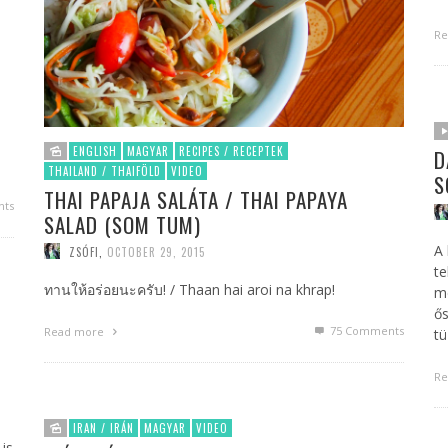
Re
t
ENGLISH
MAGYAR
RECIPES / RECEPTEK
D
THAILAND / THAIFÖLD
VIDEO
S
THAI PAPAJA SALÁTA / THAI PAPAYA
ts
SALAD (SOM TUM)
A
ZSÓFI
,
OCTOBER 29, 2015
te
ทานให้อร่อยนะครับ! / Thaan hai aroi na khrap!
me
ős
75
Comments
Read more
tü
Re
IRAN / IRÁN
MAGYAR
VIDEO
is