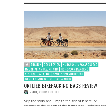
ENGLISH
GEAR REVIEW
HUNGARY / MAGYARORSZÁG
MAURITANIA / MAURITÁNIA
MOROCCO / MAROKKÓ
SENEGAL / SZENEGÁL
SPAIN / SPANYOLORSZÁG
WESTERN SAHARA / NYUGAT-SZAHARA
ORTLIEB BIKEPACKING BAGS REVIEW
ZSÓFI
,
AUGUST 13, 2019
Skip the story and jump to the gist of it here, or
straight to the review of the frame-pack, cokckpit-pa