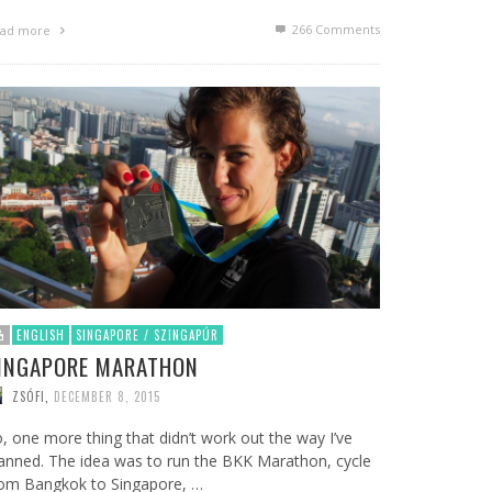
266
Comments
ad more
ENGLISH
SINGAPORE / SZINGAPÚR
INGAPORE MARATHON
ZSÓFI
,
DECEMBER 8, 2015
, one more thing that didn’t work out the way I’ve
anned. The idea was to run the BKK Marathon, cycle
rom Bangkok to Singapore, …