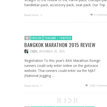
handlebar-pack, accessory-pack, seat-pack. Our Trip
0 Commen
Read more
ENGLISH
THAILAND / THAIFÖLD
BANGKOK MARATHON 2015 REVIEW
ZSÓFI
,
NOVEMBER 20, 2015
Registration To this year’s BKK Marathon foreign
runners could only enter online on the gotorace
website. Thai runners could enter via the NJAT
(National Jogging …
1,062
Commen
Read more