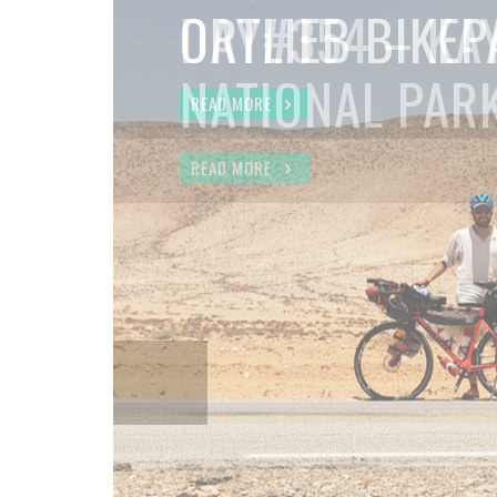
DAY#354 – KA
NATIONAL PAR
READ MORE