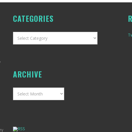
CATEGORIES
R
Categories
T
w
ARCHIVE
Archive
RSS
ry