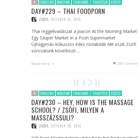
ENGLISH
MAGYAR
THAILAND / THAIFÖLD
VIDEO
DAY#229 – THAI FOODPORN
ZSÓFI
,
OCTOBER 23, 2015
Thai reggelivadászat a piacon At the Morning Marke
Egy Szuper Market In a Posh Supermarket
Újhagymás-kókuszos édes rizslabdák Mit eszik Zsófi
sorozatunk következő …
200
Commen
Read more
ENGLISH
MAGYAR
THAILAND / THAIFÖLD
VIDEO
DAY#230 – HEY, HOW IS THE MASSAGE
SCHOOL? / ZSÓFI, MILYEN A
MASSZÁZSSULI?
ZSÓFI
,
OCTOBER 20, 2015
Hát ilyen! Megmutatom végre hogy hol-hogyan-mivel 