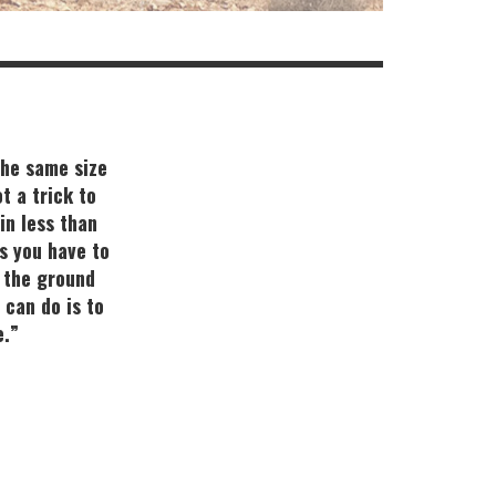
 the same size
ot a trick to
in less than
es you have to
n the ground
 can do is to
e.”