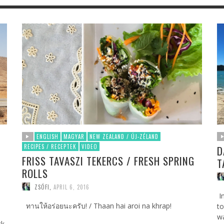
ENGLISH
MAGYAR
NEW ZEALAND / ÚJ-ZÉLAND
RECIPES / RECEPTEK
VIDEO
D
FRISS TAVASZI TEKERCS / FRESH SPRING
T
ROLLS
ZSÓFI
,
APRIL 6, 2016
In
ทานให้อร่อยนะครับ! / Thaan hai aroi na khrap!
to
wa
ck,