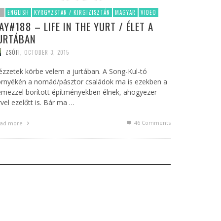
ENGLISH
KYRGYZSTAN / KIRGIZISZTÁN
MAGYAR
VIDEO
AY#188 – LIFE IN THE YURT / ÉLET A
URTÁBAN
ZSÓFI
,
OCTOBER 3, 2015
zzetek körbe velem a jurtában. A Song-Kul-tó
örnyékén a nomád/pásztor családok ma is ezekben a
mezzel borított építményekben élnek, ahogyezer
vel ezelőtt is. Bár ma …
46
Comments
ad more