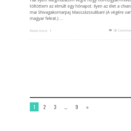
töltöttem az elmúlt egy hónapot. Ilyen az élet a chia
mai Shivagakomarpaj Masszázssuliban! (A végére va
magyar felirat.) …
58
Commen
Read more
1
2
3
…
9
»