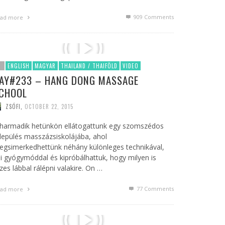
909
Comments
ad more
ENGLISH
MAGYAR
THAILAND / THAIFÖLD
VIDEO
AY#233 – HANG DONG MASSAGE
CHOOL
ZSÓFI
,
OCTOBER 22, 2015
 harmadik hetünkön ellátogattunk egy szomszédos
lepülés masszázsiskolájába, ahol
gsimerkedhettünk néhány különleges technikával,
i gyógymóddal és kipróbálhattuk, hogy milyen is
zes lábbal rálépni valakire. On …
77
Comments
ad more