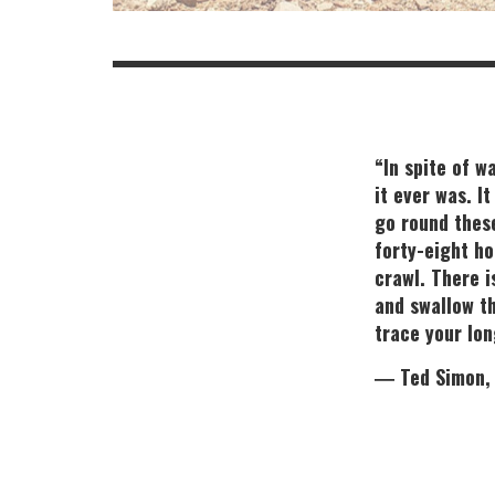
“In spite of w
it ever was. It
go round these
forty-eight ho
crawl. There i
and swallow th
trace your lon
― Ted Simon, J