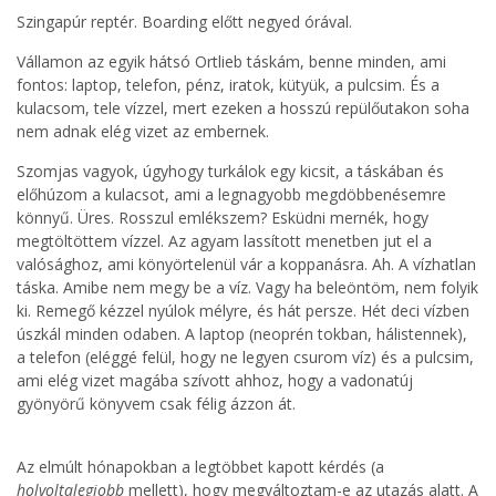
Szingapúr reptér. Boarding előtt negyed órával.
Vállamon az egyik hátsó Ortlieb táskám, benne minden, ami
fontos: laptop, telefon, pénz, iratok, kütyük, a pulcsim. És a
kulacsom, tele vízzel, mert ezeken a hosszú repülőutakon soha
nem adnak elég vizet az embernek.
Szomjas vagyok, úgyhogy turkálok egy kicsit, a táskában és
előhúzom a kulacsot, ami a legnagyobb megdöbbenésemre
könnyű. Üres. Rosszul emlékszem? Esküdni mernék, hogy
megtöltöttem vízzel. Az agyam lassított menetben jut el a
valósághoz, ami könyörtelenül vár a koppanásra. Ah. A vízhatlan
táska. Amibe nem megy be a víz. Vagy ha beleöntöm, nem folyik
ki. Remegő kézzel nyúlok mélyre, és hát persze. Hét deci vízben
úszkál minden odaben. A laptop (neoprén tokban, hálistennek),
a telefon (eléggé felül, hogy ne legyen csurom víz) és a pulcsim,
ami elég vizet magába szívott ahhoz, hogy a vadonatúj
gyönyörű könyvem csak félig ázzon át.
Az elmúlt hónapokban a legtöbbet kapott kérdés (a
holvoltalegjobb
mellett), hogy megváltoztam-e az utazás alatt. A