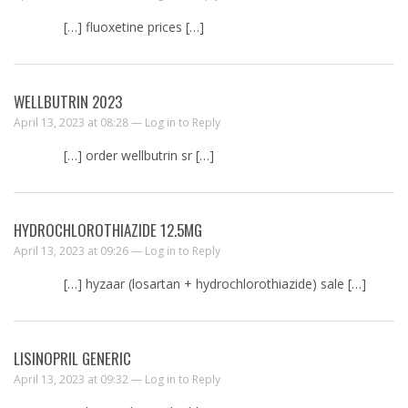
[…] fluoxetine prices […]
WELLBUTRIN 2023
April 13, 2023 at 08:28 —
Log in to Reply
[…] order wellbutrin sr […]
HYDROCHLOROTHIAZIDE 12.5MG
April 13, 2023 at 09:26 —
Log in to Reply
[…] hyzaar (losartan + hydrochlorothiazide) sale […]
LISINOPRIL GENERIC
April 13, 2023 at 09:32 —
Log in to Reply