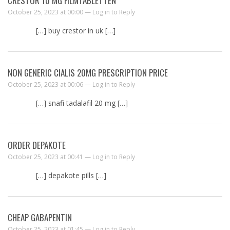
CRESTOR 10 MG FILMTABLETTEN
October 25, 2023 at 00:00 —
Log in to Reply
[…] buy crestor in uk […]
NON GENERIC CIALIS 20MG PRESCRIPTION PRICE
October 25, 2023 at 00:06 —
Log in to Reply
[…] snafi tadalafil 20 mg […]
ORDER DEPAKOTE
October 25, 2023 at 00:41 —
Log in to Reply
[…] depakote pills […]
CHEAP GABAPENTIN
October 25, 2023 at 01:45 —
Log in to Reply