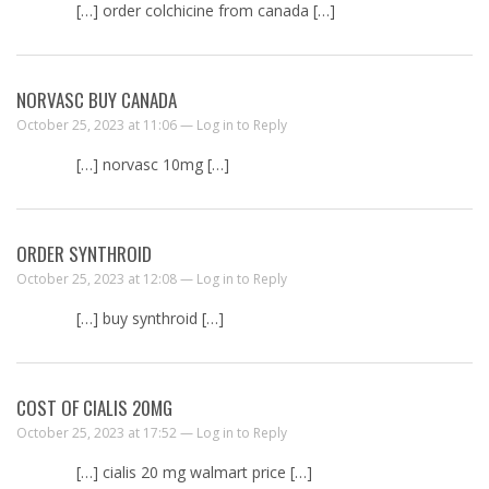
[…] order colchicine from canada […]
NORVASC BUY CANADA
October 25, 2023 at 11:06 —
Log in to Reply
[…] norvasc 10mg […]
ORDER SYNTHROID
October 25, 2023 at 12:08 —
Log in to Reply
[…] buy synthroid […]
COST OF CIALIS 20MG
October 25, 2023 at 17:52 —
Log in to Reply
[…] cialis 20 mg walmart price […]