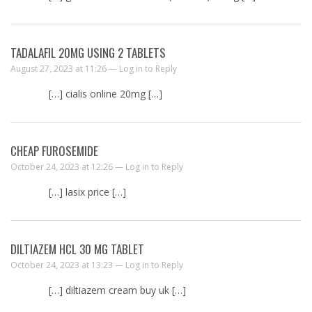
TADALAFIL 20MG USING 2 TABLETS
August 27, 2023 at 11:26 —
Log in to Reply
[…] cialis online 20mg […]
CHEAP FUROSEMIDE
October 24, 2023 at 12:26 —
Log in to Reply
[…] lasix price […]
DILTIAZEM HCL 30 MG TABLET
October 24, 2023 at 13:23 —
Log in to Reply
[…] diltiazem cream buy uk […]