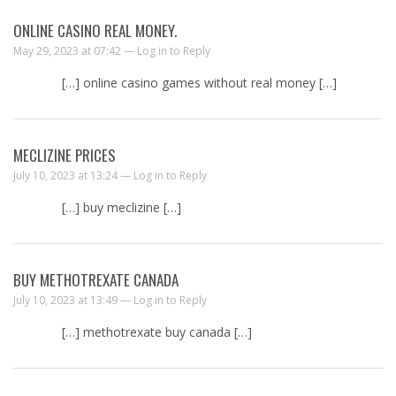
ONLINE CASINO REAL MONEY.
May 29, 2023 at 07:42 —
Log in to Reply
[…] online casino games without real money […]
MECLIZINE PRICES
July 10, 2023 at 13:24 —
Log in to Reply
[…] buy meclizine […]
BUY METHOTREXATE CANADA
July 10, 2023 at 13:49 —
Log in to Reply
[…] methotrexate buy canada […]