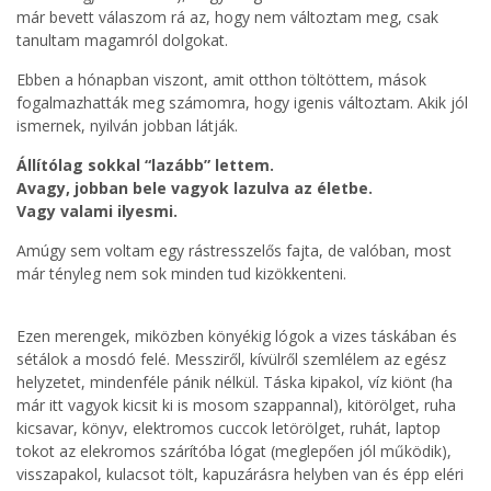
már bevett válaszom rá az, hogy nem változtam meg, csak
tanultam magamról dolgokat.
Ebben a hónapban viszont, amit otthon töltöttem, mások
fogalmazhatták meg számomra, hogy igenis változtam. Akik jól
ismernek, nyilván jobban látják.
Állítólag sokkal “lazább” lettem.
Avagy, jobban bele vagyok lazulva az életbe.
Vagy valami ilyesmi.
Amúgy sem voltam egy rástresszelős fajta, de valóban, most
már tényleg nem sok minden tud kizökkenteni.
Ezen merengek, miközben könyékig lógok a vizes táskában és
sétálok a mosdó felé. Messziről, kívülről szemlélem az egész
helyzetet, mindenféle pánik nélkül. Táska kipakol, víz kiönt (ha
már itt vagyok kicsit ki is mosom szappannal), kitörölget, ruha
kicsavar, könyv, elektromos cuccok letörölget, ruhát, laptop
tokot az elekromos szárítóba lógat (meglepően jól működik),
visszapakol, kulacsot tölt, kapuzárásra helyben van és épp eléri