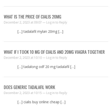
WHAT IS THE PRICE OF CIALIS 20MG
December 2, 2023 at 09:07 —
Log in to Reply
[…] tadalafil mylan 20mg […]
WHAT IF I TOOK 10 MG OF CIALIS AND 20MG VIAGRA TOGETHER
December 2, 2023 at 10:10 —
Log in to Reply
[…] tadalong odf 20 mg tadalafil […]
DOES GENERIC TADALAFIL WORK
December 2, 2023 at 10:15 —
Log in to Reply
[…] cialis buy online cheap […]