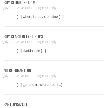
BUY CLONIDINE 0.1MG
July 10, 2023 at 14:44 —
Log in to Reply
[…] where to buy clonidine […]
BUY CLARITIN EYE DROPS
July 10, 2023 at 14:52 —
Log in to Reply
[…] claritin sale […]
NITROFURANTOIN
July 10, 2023 at 15:01 —
Log in to Reply
[…] generic nitrofurantoin […]
PANTOPRAZOLE