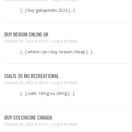
[…] buy gabapentin 2023 […]
BUY NEXIUM ONLINE UK
October 25, 2023 at 02:53 —
Log in to Reply
[…] where can i buy nexium cheap […]
CIALIS 20 MG RECREATIONAL
October 25, 2023 at 08:32 —
Log in to Reply
[…] cialis 10mg ou 20mg […]
BUY COLCHICINE CANADA
October 25, 2023 at 10:32 —
Log in to Reply