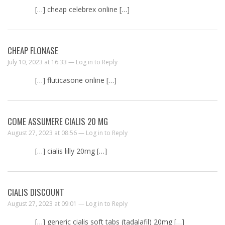
[…] cheap celebrex online […]
CHEAP FLONASE
July 10, 2023 at 16:33 —
Log in to Reply
[…] fluticasone online […]
COME ASSUMERE CIALIS 20 MG
August 27, 2023 at 08:56 —
Log in to Reply
[…] cialis lilly 20mg […]
CIALIS DISCOUNT
August 27, 2023 at 09:01 —
Log in to Reply
[…] generic cialis soft tabs (tadalafil) 20mg […]