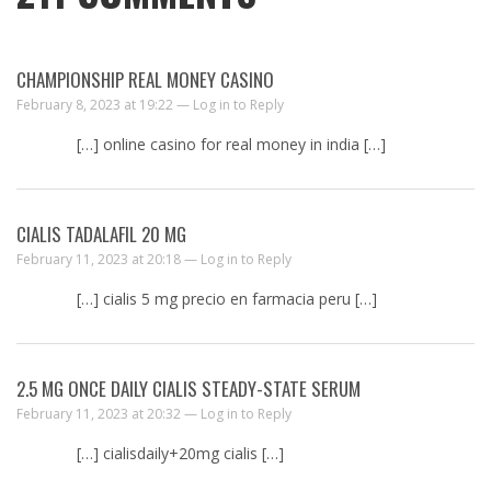
CHAMPIONSHIP REAL MONEY CASINO
February 8, 2023 at 19:22 —
Log in to Reply
[…] online casino for real money in india […]
CIALIS TADALAFIL 20 MG
February 11, 2023 at 20:18 —
Log in to Reply
[…] cialis 5 mg precio en farmacia peru […]
2.5 MG ONCE DAILY CIALIS STEADY-STATE SERUM
February 11, 2023 at 20:32 —
Log in to Reply
[…] cialisdaily+20mg cialis […]