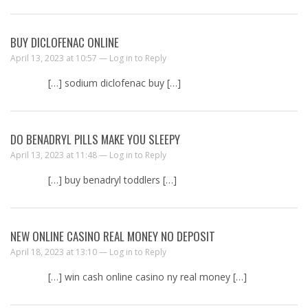
BUY DICLOFENAC ONLINE
April 13, 2023 at 10:57 —
Log in to Reply
[…] sodium diclofenac buy […]
DO BENADRYL PILLS MAKE YOU SLEEPY
April 13, 2023 at 11:48 —
Log in to Reply
[…] buy benadryl toddlers […]
NEW ONLINE CASINO REAL MONEY NO DEPOSIT
April 18, 2023 at 13:10 —
Log in to Reply
[…] win cash online casino ny real money […]