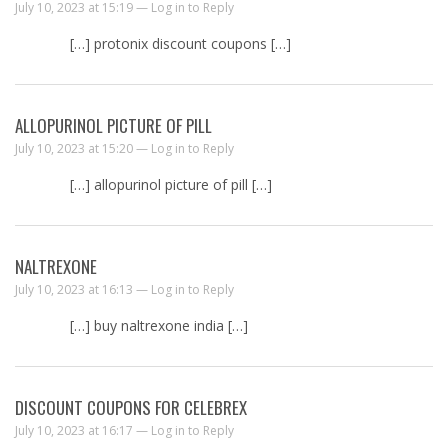
July 10, 2023 at 15:19 —
Log in to Reply
[…] protonix discount coupons […]
ALLOPURINOL PICTURE OF PILL
July 10, 2023 at 15:20 —
Log in to Reply
[…] allopurinol picture of pill […]
NALTREXONE
July 10, 2023 at 16:13 —
Log in to Reply
[…] buy naltrexone india […]
DISCOUNT COUPONS FOR CELEBREX
July 10, 2023 at 16:17 —
Log in to Reply