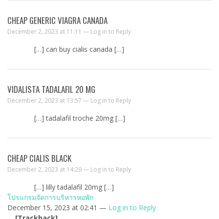
CHEAP GENERIC VIAGRA CANADA
December 2, 2023 at 11:11 —
Log in to Reply
[…] can buy cialis canada […]
VIDALISTA TADALAFIL 20 MG
December 2, 2023 at 13:57 —
Log in to Reply
[…] tadalafil troche 20mg […]
CHEAP CIALIS BLACK
December 2, 2023 at 14:29 —
Log in to Reply
[…] lilly tadalafil 20mg […]
โปรแกรมจัดการบริหารหอพัก
December 15, 2023 at 02:41 —
Log in to Reply
… [Trackback]