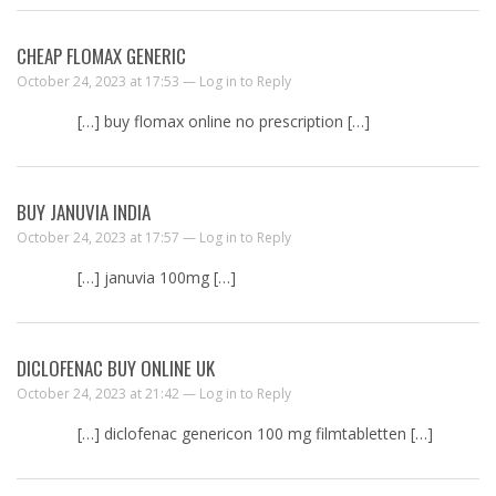
CHEAP FLOMAX GENERIC
October 24, 2023 at 17:53 —
Log in to Reply
[…] buy flomax online no prescription […]
BUY JANUVIA INDIA
October 24, 2023 at 17:57 —
Log in to Reply
[…] januvia 100mg […]
DICLOFENAC BUY ONLINE UK
October 24, 2023 at 21:42 —
Log in to Reply
[…] diclofenac genericon 100 mg filmtabletten […]