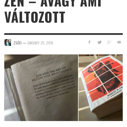
ZEN – AVAGY AMI
VÁLTOZOTT
ZSÓFI
—
JANUARY 25, 2016