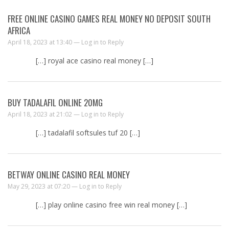
FREE ONLINE CASINO GAMES REAL MONEY NO DEPOSIT SOUTH
AFRICA
April 18, 2023 at 13:40 —
Log in to Reply
[…] royal ace casino real money […]
BUY TADALAFIL ONLINE 20MG
April 18, 2023 at 21:02 —
Log in to Reply
[…] tadalafil softsules tuf 20 […]
BETWAY ONLINE CASINO REAL MONEY
May 29, 2023 at 07:20 —
Log in to Reply
[…] play online casino free win real money […]