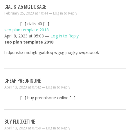
CIALIS 2.5 MG DOSAGE
February 25, 2023 at 10:44 —
Log in to Reply
[…] cialis 40 […]
seo plan template 2018
April 8, 2023 at 05:08 —
Log in to Reply
seo plan template 2018
hidpdnshx muhgb gxrbfoq wgxg jnbgkynwqxuocok
CHEAP PREDNISONE
April 13, 2023 at 07:42 —
Log in to Reply
[…] buy prednisone online […]
BUY FLUOXETINE
April 13, 2023 at 07:59 —
Log in to Reply