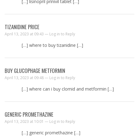
[…] lisinopril prinivil tablet […]
TIZANIDINE PRICE
April 13, 2023 at 09:43 —
Log in to Reply
[…] where to buy tizanidine […]
BUY GLUCOPHAGE METFORMIN
April 13, 2023 at 09:48 —
Log in to Reply
[…] where can i buy clomid and metformin […]
GENERIC PROMETHAZINE
April 13, 2023 at 10:01 —
Log in to Reply
[…] generic promethazine […]