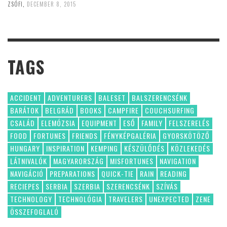
ZSÓFI
,
DECEMBER 8, 2015
TAGS
ACCIDENT
ADVENTURERS
BALESET
BALSZERENCSÉNK
BARÁTOK
BELGRÁD
BOOKS
CAMPFIRE
COUCHSURFING
CSALÁD
ELEMÓZSIA
EQUIPMENT
ESŐ
FAMILY
FELSZERELÉS
FOOD
FORTUNES
FRIENDS
FÉNYKÉPGALÉRIA
GYORSKÖTÖZŐ
HUNGARY
INSPIRATION
KEMPING
KÉSZÜLŐDÉS
KÖZLEKEDÉS
LÁTNIVALÓK
MAGYARORSZÁG
MISFORTUNES
NAVIGATION
NAVIGÁCIÓ
PREPARATIONS
QUICK-TIE
RAIN
READING
RECIEPES
SERBIA
SZERBIA
SZERENCSÉNK
SZÍVÁS
TECHNOLOGY
TECHNOLÓGIA
TRAVELERS
UNEXPECTED
ZENE
ÖSSZEFOGLALÓ