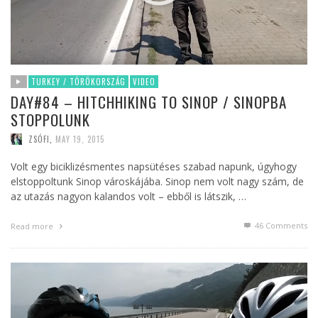
TURKEY / TÖRÖKORSZÁG
VIDEO
DAY#84 – HITCHHIKING TO SINOP / SINOPBA
STOPPOLUNK
ZSÓFI
,
MAY 19, 2015
Volt egy biciklizésmentes napsütéses szabad napunk, úgyhogy
elstoppoltunk Sinop városkájába. Sinop nem volt nagy szám, de
az utazás nagyon kalandos volt – ebből is látszik, …
46
Comments
Read more