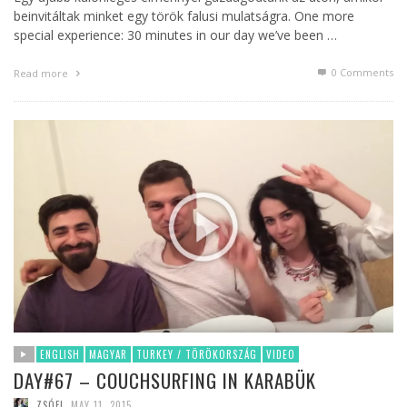
beinvitáltak minket egy török falusi mulatságra. One more
special experience: 30 minutes in our day we’ve been …
0 Comments
Read more
ENGLISH
MAGYAR
TURKEY / TÖRÖKORSZÁG
VIDEO
DAY#67 – COUCHSURFING IN KARABÜK
ZSÓFI
,
MAY 11, 2015