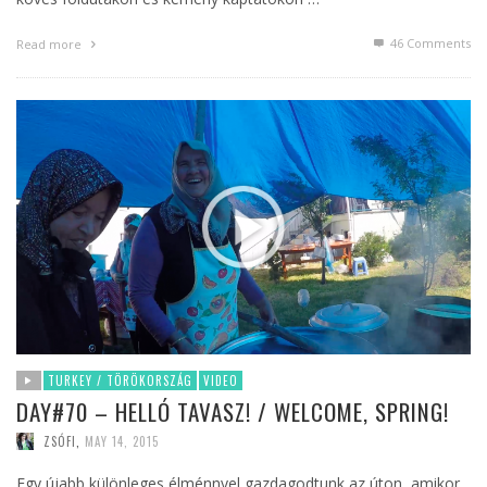
46
Comments
Read more
TURKEY / TÖRÖKORSZÁG
VIDEO
DAY#70 – HELLÓ TAVASZ! / WELCOME, SPRING!
ZSÓFI
,
MAY 14, 2015
Egy újabb különleges élménnyel gazdagodtunk az úton, amikor