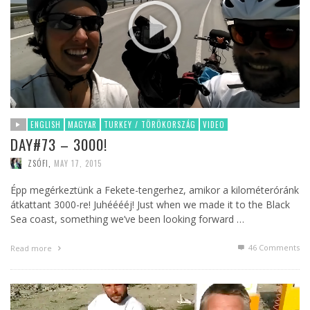
ENGLISH
MAGYAR
TURKEY / TÖRÖKORSZÁG
VIDEO
DAY#73 – 3000!
ZSÓFI
,
MAY 17, 2015
Épp megérkeztünk a Fekete-tengerhez, amikor a kilométeróránk
átkattant 3000-re! Juhééééj! Just when we made it to the Black
Sea coast, something we’ve been looking forward …
46
Comments
Read more