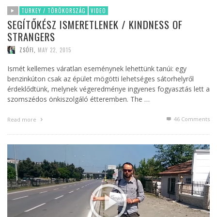
TURKEY / TÖRÖKORSZÁG
VIDEO
SEGÍTŐKÉSZ ISMERETLENEK / KINDNESS OF
STRANGERS
ZSÓFI
,
MAY 22, 2015
Ismét kellemes váratlan eseménynek lehettünk tanúi: egy
benzinkúton csak az épület mögötti lehetséges sátorhelyről
érdeklődtünk, melynek végeredménye ingyenes fogyasztás lett a
szomszédos önkiszolgáló étteremben. The …
46
Comments
Read more