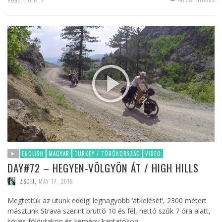
Read more
ENGLISH
MAGYAR
TURKEY / TÖRÖKORSZÁG
VIDEO
DAY#72 – HEGYEN-VÖLGYÖN ÁT / HIGH HILLS
ZSÓFI
,
MAY 17, 2015
Megtettük az utunk eddigi legnagyobb ‘átkelését’, 2300 métert
másztunk Strava szerint bruttó 10 és fél, nettó szűk 7 óra alatt,
köves földutakon és kemény kaptatókon …