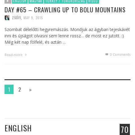
ENGLISH
MAGYAR
TURKEY / TÖRÖKORSZÁG
VIDEO
DAY #65 – CRAWLING UP TO BOLU MOUNTAINS
ZSÓFI
,
MAY 9, 2015
Szombat délelőtti hegyremászás. Mondjuk az ágyban tejeskávét
inni és újságot olvasni sem lenne rossz… de most ez jutott. :)
Még két nap fölfelé, és aztán …
0 Comments
Read more
1
2
»
ENGLISH
70