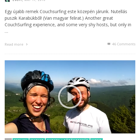
Egy újabb remek Couchsurfing este közepén járunk. Nutellás
puszik Karabükből! (Van magyar felirat.) Another great
CouchSurfing experience, and some very shy hosts, but only in
…
46
Comments
Read more