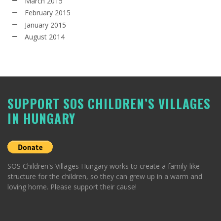
March 2015
February 2015
January 2015
August 2014
SUPPORT SOS CHILDREN’S VILLAGES
IN HUNGARY
SOS Children's Villages Hungary works to create a family-like
structure for the children, so they can grew up in a warm and
loving home. Please support their cause!