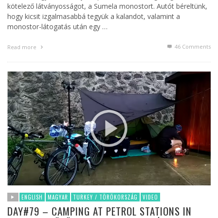
kötelező látványosságot, a Sumela monostort. Autót béreltünk,
hogy kicsit izgalmasabbá tegyük a kalandot, valamint a
monostor-látogatás után egy …
46
Comments
Read more
ENGLISH
MAGYAR
TURKEY / TÖRÖKORSZÁG
VIDEO
DAY#79 – CAMPING AT PETROL STATIONS IN