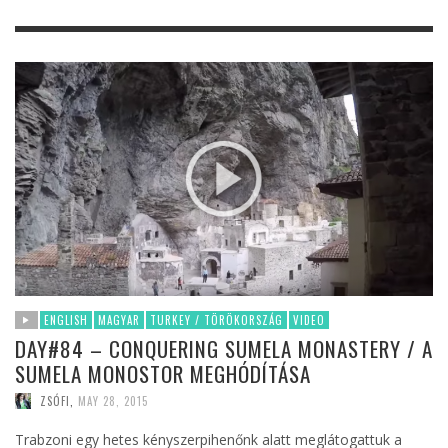
ENGLISH
MAGYAR
TURKEY / TÖRÖKORSZÁG
VIDEO
DAY#84 – CONQUERING SUMELA MONASTERY / A
SUMELA MONOSTOR MEGHÓDÍTÁSA
ZSÓFI
,
MAY 28, 2015
Trabzoni egy hetes kényszerpihenőnk alatt meglátogattuk a