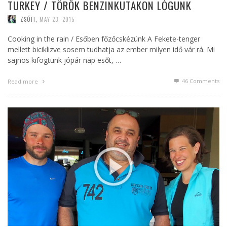
TURKEY / TÖRÖK BENZINKUTAKON LÓGUNK
ZSÓFI
,
MAY 23, 2015
Cooking in the rain / Esőben főzőcskézünk A Fekete-tenger
mellett biciklizve sosem tudhatja az ember milyen idő vár rá. Mi
sajnos kifogtunk jópár nap esőt, …
46
Comments
Read more