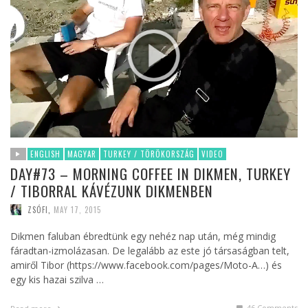
ENGLISH
MAGYAR
TURKEY / TÖRÖKORSZÁG
VIDEO
DAY#73 – MORNING COFFEE IN DIKMEN, TURKEY
/ TIBORRAL KÁVÉZUNK DIKMENBEN
ZSÓFI
,
MAY 17, 2015
Dikmen faluban ébredtünk egy nehéz nap után, még mindig
fáradtan-izmolázasan. De legalább az este jó társaságban telt,
amiről Tibor (https://www.facebook.com/pages/Moto-A…) és
egy kis hazai szilva …
46
Comments