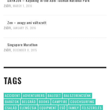
DAY#354 – Kayaking in the Abel Tasman National Park
ZSÓFI
,
MARCH 1, 2016
Zen – avagy ami változott
ZSÓFI
,
JANUARY 25, 2016
Singapore Marathon
ZSÓFI
,
DECEMBER 8, 2015
TAGS
ACCIDENT
ADVENTURERS
BALESET
BALSZERENCSÉNK
BARÁTOK
BELGRÁD
BOOKS
CAMPFIRE
COUCHSURFING
CSALÁD
ELEMÓZSIA
EQUIPMENT
ESŐ
FAMILY
FELSZERELÉS