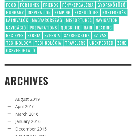
FOOD
FORTUNES
FRIENDS
FÉNYKÉPGALÉRIA
GYORSKÖTÖZŐ
HUNGARY
INSPIRATION
KEMPING
KÉSZÜLŐDÉS
KÖZLEKEDÉS
LÁTNIVALÓK
MAGYARORSZÁG
MISFORTUNES
NAVIGATION
NAVIGÁCIÓ
PREPARATIONS
QUICK-TIE
RAIN
READING
RECIEPES
SERBIA
SZERBIA
SZERENCSÉNK
SZÍVÁS
TECHNOLOGY
TECHNOLÓGIA
TRAVELERS
UNEXPECTED
ZENE
ÖSSZEFOGLALÓ
ARCHIVES
August 2019
April 2016
March 2016
January 2016
December 2015