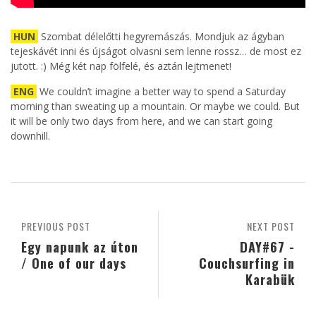
HUN
Szombat délelőtti hegyremászás. Mondjuk az ágyban
tejeskávét inni és újságot olvasni sem lenne rossz… de most ez
jutott. :) Még két nap fölfelé, és aztán lejtmenet!
ENG
We couldn’t imagine a better way to spend a Saturday
morning than sweating up a mountain. Or maybe we could. But
it will be only two days from here, and we can start going
downhill.
PREVIOUS POST
NEXT POST
Egy napunk az úton
DAY#67 -
/ One of our days
Couchsurfing in
Karabük