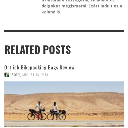
dolgokat megismerni. Ezért indult ez a
kaland is.
RELATED POSTS
Ortlieb Bikepacking Bags Review
ZSÓFI
,
AUGUST 13, 2019