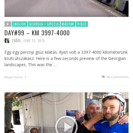
ENGLISH
GEORGIA / GRÚZIA
MAGYAR
VIDEO
DAY#99 – KM 3997-4000
ZSÓFI
,
JUNE 12, 2015
Egy egy percnyi grúz kilátás. Ilyen volt a 3397-4000 kilométerünk
közti útszakasz. Here is a few seconds preview of the Georgian
landscapes. This was the …
46
Comments
Read more