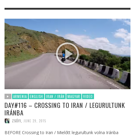
ARMENIA
ENGLISH
IRAN / IRÁN
MAGYAR
VIDEO
DAY#116 – CROSSING TO IRAN / LEGURULTUNK
IRÁNBA
ZSÓFI
,
JUNE 29, 2015
BEFORE Crossing to Iran / Mielőtt legurultunk volna Iránba