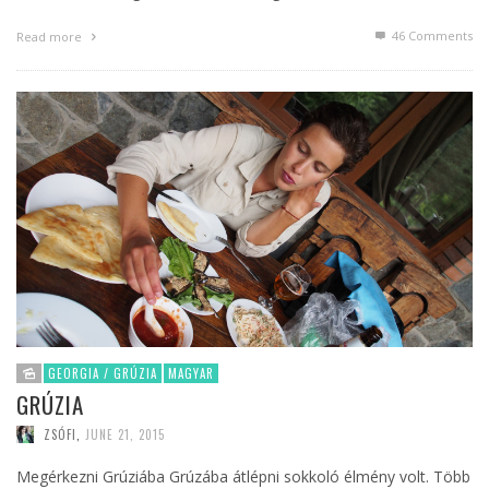
46
Comments
Read more
GEORGIA / GRÚZIA
MAGYAR
GRÚZIA
ZSÓFI
,
JUNE 21, 2015
Megérkezni Grúziába Grúzába átlépni sokkoló élmény volt. Több