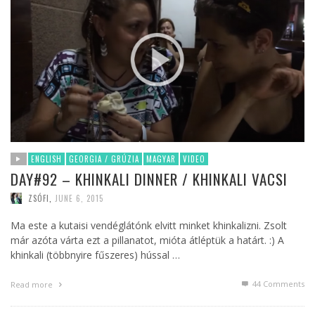
ENGLISH
GEORGIA / GRÚZIA
MAGYAR
VIDEO
DAY#92 – KHINKALI DINNER / KHINKALI VACSI
ZSÓFI
,
JUNE 6, 2015
Ma este a kutaisi vendéglátónk elvitt minket khinkalizni. Zsolt
már azóta várta ezt a pillanatot, mióta átléptük a határt. :) A
khinkali (többnyire fűszeres) hússal …
44
Comments
Read more