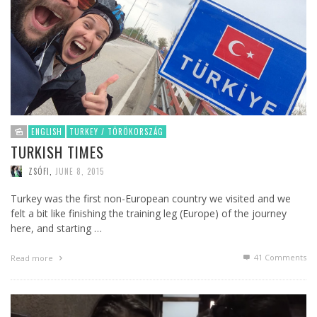
ENGLISH
TURKEY / TÖRÖKORSZÁG
TURKISH TIMES
ZSÓFI
,
JUNE 8, 2015
Turkey was the first non-European country we visited and we
felt a bit like finishing the training leg (Europe) of the journey
here, and starting …
41
Comments
Read more