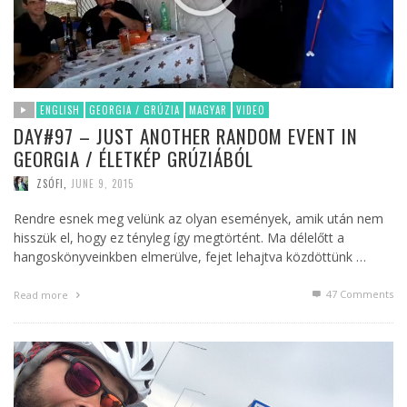
ENGLISH
GEORGIA / GRÚZIA
MAGYAR
VIDEO
DAY#97 – JUST ANOTHER RANDOM EVENT IN
GEORGIA / ÉLETKÉP GRÚZIÁBÓL
ZSÓFI
,
JUNE 9, 2015
Rendre esnek meg velünk az olyan események, amik után nem
hisszük el, hogy ez tényleg így megtörtént. Ma délelőtt a
hangoskönyveinkben elmerülve, fejet lehajtva közdöttünk …
47
Comments
Read more