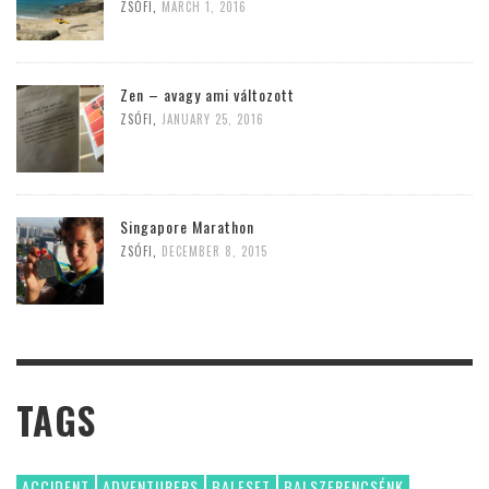
ZSÓFI
,
MARCH 1, 2016
Zen – avagy ami változott
ZSÓFI
,
JANUARY 25, 2016
Singapore Marathon
ZSÓFI
,
DECEMBER 8, 2015
TAGS
ACCIDENT
ADVENTURERS
BALESET
BALSZERENCSÉNK