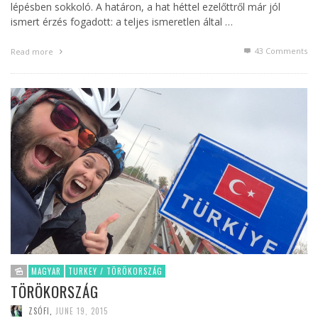
lépésben sokkoló. A határon, a hat héttel ezelőttről már jól
ismert érzés fogadott: a teljes ismeretlen által …
43
Comments
Read more
MAGYAR
TURKEY / TÖRÖKORSZÁG
TÖRÖKORSZÁG
ZSÓFI
,
JUNE 19, 2015