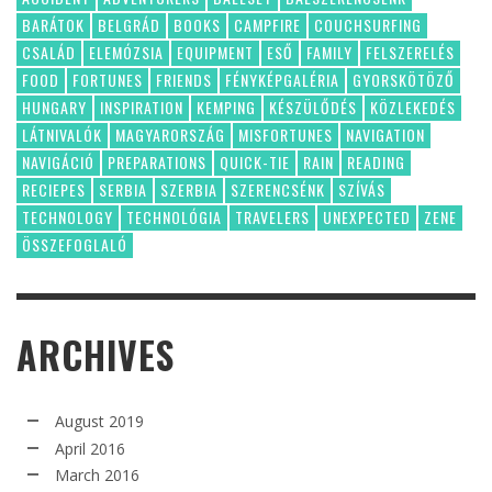
BARÁTOK
BELGRÁD
BOOKS
CAMPFIRE
COUCHSURFING
CSALÁD
ELEMÓZSIA
EQUIPMENT
ESŐ
FAMILY
FELSZERELÉS
FOOD
FORTUNES
FRIENDS
FÉNYKÉPGALÉRIA
GYORSKÖTÖZŐ
HUNGARY
INSPIRATION
KEMPING
KÉSZÜLŐDÉS
KÖZLEKEDÉS
LÁTNIVALÓK
MAGYARORSZÁG
MISFORTUNES
NAVIGATION
NAVIGÁCIÓ
PREPARATIONS
QUICK-TIE
RAIN
READING
RECIEPES
SERBIA
SZERBIA
SZERENCSÉNK
SZÍVÁS
TECHNOLOGY
TECHNOLÓGIA
TRAVELERS
UNEXPECTED
ZENE
ÖSSZEFOGLALÓ
ARCHIVES
August 2019
April 2016
March 2016