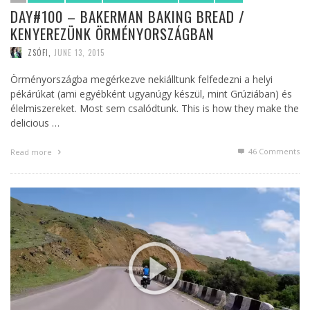
DAY#100 – BAKERMAN BAKING BREAD /
KENYEREZÜNK ÖRMÉNYORSZÁGBAN
ZSÓFI
,
JUNE 13, 2015
Örményországba megérkezve nekiálltunk felfedezni a helyi
pékárúkat (ami egyébként ugyanúgy készül, mint Grúziában) és
élelmiszereket. Most sem csalódtunk. This is how they make the
delicious …
46
Comments
Read more