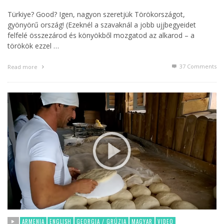
Türkiye? Good? Igen, nagyon szeretjük Törökországot,
gyönyörű ország! (Ezeknél a szavaknál a jobb ujjbegyeidet
felfelé összezárod és könyökből mozgatod az alkarod – a
törökök ezzel …
37
Comments
Read more
ARMENIA
ENGLISH
GEORGIA / GRÚZIA
MAGYAR
VIDEO