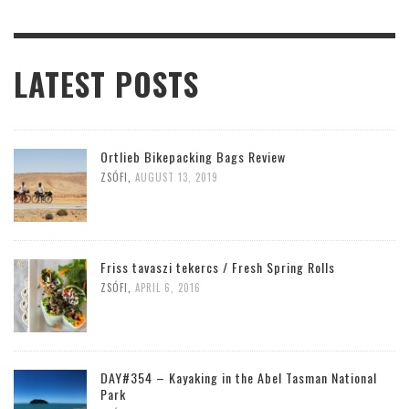
LATEST POSTS
Ortlieb Bikepacking Bags Review
ZSÓFI
,
AUGUST 13, 2019
Friss tavaszi tekercs / Fresh Spring Rolls
ZSÓFI
,
APRIL 6, 2016
DAY#354 – Kayaking in the Abel Tasman National
Park