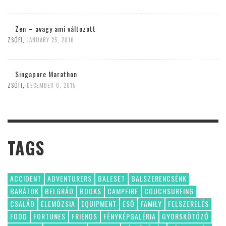
Zen – avagy ami változott
ZSÓFI
,
JANUARY 25, 2016
Singapore Marathon
ZSÓFI
,
DECEMBER 8, 2015
TAGS
ACCIDENT
ADVENTURERS
BALESET
BALSZERENCSÉNK
BARÁTOK
BELGRÁD
BOOKS
CAMPFIRE
COUCHSURFING
CSALÁD
ELEMÓZSIA
EQUIPMENT
ESŐ
FAMILY
FELSZERELÉS
FOOD
FORTUNES
FRIENDS
FÉNYKÉPGALÉRIA
GYORSKÖTÖZŐ