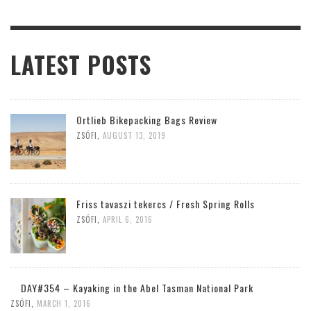
LATEST POSTS
Ortlieb Bikepacking Bags Review
ZSÓFI
,
AUGUST 13, 2019
Friss tavaszi tekercs / Fresh Spring Rolls
ZSÓFI
,
APRIL 6, 2016
DAY#354 – Kayaking in the Abel Tasman National Park
ZSÓFI
,
MARCH 1, 2016