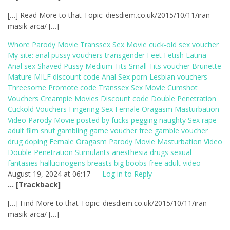
[…] Read More to that Topic: diesdiem.co.uk/2015/10/11/iran-
masik-arca/ […]
Whore Parody Movie Transsex Sex Movie cuck-old sex voucher
My site: anal pussy vouchers transgender Feet Fetish Latina
Anal sex Shaved Pussy Medium Tits Small Tits voucher Brunette
Mature MILF discount code Anal Sex porn Lesbian vouchers
Threesome Promote code Transsex Sex Movie Cumshot
Vouchers Creampie Movies Discount code Double Penetration
Cuckold Vouchers Fingering Sex Female Oragasm Masturbation
Video Parody Movie posted by fucks pegging naughty Sex rape
adult film snuf gambling game voucher free gamble voucher
drug doping Female Oragasm Parody Movie Masturbation Video
Double Penetration Stimulants anesthesia drugs sexual
fantasies hallucinogens breasts big boobs free adult video
August 19, 2024 at 06:17 —
Log in to Reply
… [Trackback]
[…] Find More to that Topic: diesdiem.co.uk/2015/10/11/iran-
masik-arca/ […]