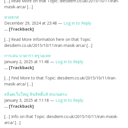
[…] Read More on that Topic: diesdiem.co.uk/2015/10/11/iran-
masik-arca/ […]
หวยธกส
December 29, 2024 at 23:48 —
Log in to Reply
… [Trackback]
[…] Read More Information here on that Topic:
diesdiem.co.uk/2015/10/11/iran-masik-arca/ […]
การเล่น บาคาร่า ทรูวอเลท
January 2, 2025 at 11:48 —
Log in to Reply
… [Trackback]
[…] Find More to that Topic: diesdiem.co.uk/2015/10/11/iran-
masik-arca/ […]
สล็อตเว็บใหญ่ ลิขสิทธิ์แท้ ส่งเกมตรง
January 3, 2025 at 11:18 —
Log in to Reply
… [Trackback]
[…] Info on that Topic: diesdiem.co.uk/2015/10/11/iran-masik-
arca/ […]