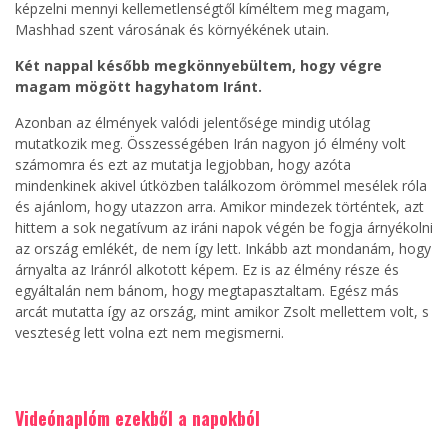
képzelni mennyi kellemetlenségtől kíméltem meg magam,
Mashhad szent városának és környékének utain.
Két nappal később megkönnyebültem, hogy végre
magam mögött hagyhatom Iránt.
Azonban az élmények valódi jelentősége mindig utólag
mutatkozik meg. Összességében Irán nagyon jó élmény volt
számomra és ezt az mutatja legjobban, hogy azóta
mindenkinek akivel útközben találkozom örömmel mesélek róla
és ajánlom, hogy utazzon arra. Amikor mindezek történtek, azt
hittem a sok negatívum az iráni napok végén be fogja árnyékolni
az ország emlékét, de nem így lett. Inkább azt mondanám, hogy
árnyalta az Iránról alkotott képem. Ez is az élmény része és
egyáltalán nem bánom, hogy megtapasztaltam. Egész más
arcát mutatta így az ország, mint amikor Zsolt mellettem volt, s
veszteség lett volna ezt nem megismerni.
Videónaplóm ezekből a napokból