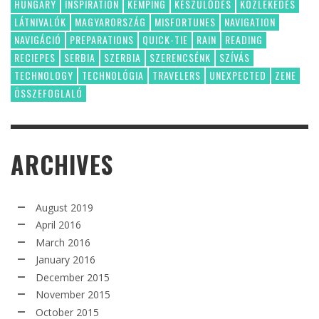
HUNGARY
INSPIRATION
KEMPING
KÉSZÜLŐDÉS
KÖZLEKEDÉS
LÁTNIVALÓK
MAGYARORSZÁG
MISFORTUNES
NAVIGATION
NAVIGÁCIÓ
PREPARATIONS
QUICK-TIE
RAIN
READING
RECIEPES
SERBIA
SZERBIA
SZERENCSÉNK
SZÍVÁS
TECHNOLOGY
TECHNOLÓGIA
TRAVELERS
UNEXPECTED
ZENE
ÖSSZEFOGLALÓ
ARCHIVES
August 2019
April 2016
March 2016
January 2016
December 2015
November 2015
October 2015