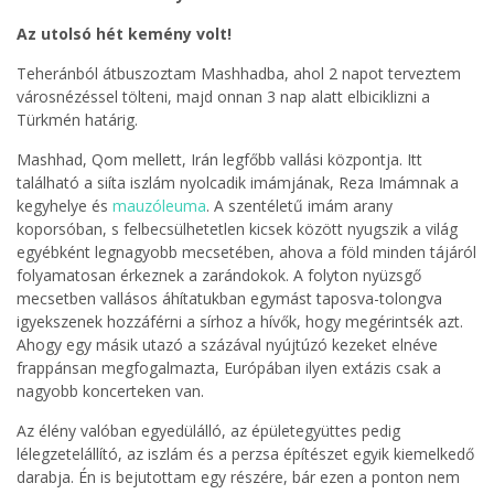
Az utolsó hét kemény volt!
Teheránból átbuszoztam Mashhadba, ahol 2 napot terveztem
városnézéssel tölteni, majd onnan 3 nap alatt elbiciklizni a
Türkmén határig.
Mashhad, Qom mellett, Irán legfőbb vallási központja. Itt
található a siíta iszlám nyolcadik imámjának, Reza Imámnak a
kegyhelye és
mauzóleuma
. A szentéletű imám arany
koporsóban, s felbecsülhetetlen kicsek között nyugszik a világ
egyébként legnagyobb mecsetében, ahova a föld minden tájáról
folyamatosan érkeznek a zarándokok. A folyton nyüzsgő
mecsetben vallásos áhítatukban egymást taposva-tolongva
igyekszenek hozzáférni a sírhoz a hívők, hogy megérintsék azt.
Ahogy egy másik utazó a százával nyújtúzó kezeket elnéve
frappánsan megfogalmazta, Európában ilyen extázis csak a
nagyobb koncerteken van.
Az élény valóban egyedülálló, az épületegyüttes pedig
lélegzetelállító, az iszlám és a perzsa építészet egyik kiemelkedő
darabja. Én is bejutottam egy részére, bár ezen a ponton nem