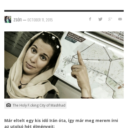
ZSÓFI
—
OCTOBER 11, 2015
The Holy F.cking City of Mashhad
Már eltelt egy kis idő Irán óta, így már meg merem írni
az utolsó hét élményeit: