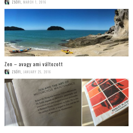
ZSÓFI
,
MARCH 1, 2016
Zen – avagy ami változott
ZSÓFI
,
JANUARY 25, 2016