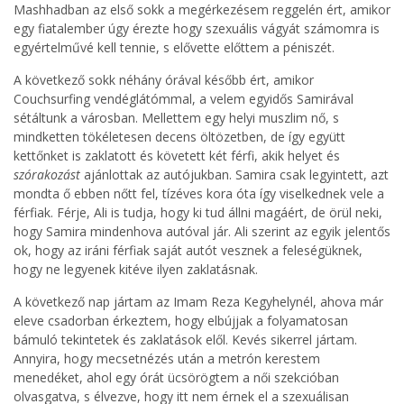
Mashhadban az első sokk a megérkezésem reggelén ért, amikor
egy fiatalember úgy érezte hogy szexuális vágyát számomra is
egyértelművé kell tennie, s elővette előttem a péniszét.
A következő sokk néhány órával később ért, amikor
Couchsurfing vendéglátómmal, a velem egyidős Samirával
sétáltunk a városban. Mellettem egy helyi muszlim nő, s
mindketten tökéletesen decens öltözetben, de így együtt
kettőnket is zaklatott és követett két férfi, akik helyet és
szórakozást
ajánlottak az autójukban. Samira csak legyintett, azt
mondta ő ebben nőtt fel, tízéves kora óta így viselkednek vele a
férfiak. Férje, Ali is tudja, hogy ki tud állni magáért, de örül neki,
hogy Samira mindenhova autóval jár. Ali szerint az egyik jelentős
ok, hogy az iráni férfiak saját autót vesznek a feleségüknek,
hogy ne legyenek kitéve ilyen zaklatásnak.
A következő nap jártam az Imam Reza Kegyhelynél, ahova már
eleve csadorban érkeztem, hogy elbújjak a folyamatosan
bámuló tekintetek és zaklatások elől. Kevés sikerrel jártam.
Annyira, hogy mecsetnézés után a metrón kerestem
menedéket, ahol egy órát ücsörögtem a női szekcióban
olvasgatva, s élvezve, hogy itt nem érnek el a szexuálisan