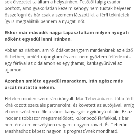
sok élvezetet találtam a helyszínben. Tetőtől talpig csador
borított, amit gyakorlatlan kezeim sehogy nem tudtak helyesen
összefogni és bár csak a szemem látszott ki, a férfi tekintetek
így is megtalálták bennem a nyugati nőt.
Ekkor már második napja tapasztaltam milyen nyugati
nőként egyedül lenni Iránban.
Abban az Iránban, amiről ódákat zengtem mindenkinek az előző
öt hétben, amiért rajongtam és amit nem győztem felfedezni –
egy férfival az oldalamon és egy (hamis) karikagyűrűvel az
ujjamon.
Azonban amióta egyedül maradtam, Irán egész más
arcát mutatta nekem.
Hirtelen minden szem rám irányult. Már Teheránban is több férfi
kínálkozott szexuális partnerként, és követett az autójával, amíg
el nem szöktem előle a város kanyargós egyirányú utcáin. Ez az
incidens többször megismétlődött, különböző férfiakkal, s bár
nem éreztem veszélyben magam, nagyon zavart. És Teherán
Mashhadhoz képest nagyon is progreszívnek mondható.