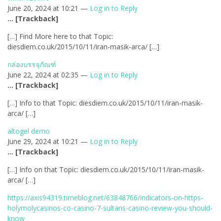
June 20, 2024 at 10:21 —
Log in to Reply
… [Trackback]
[…] Find More here to that Topic:
diesdiem.co.uk/2015/10/11/iran-masik-arca/ […]
กล่องบรรจุภัณฑ์
June 22, 2024 at 02:35 —
Log in to Reply
… [Trackback]
[…] Info to that Topic: diesdiem.co.uk/2015/10/11/iran-masik-
arca/ […]
altogel demo
June 29, 2024 at 10:21 —
Log in to Reply
… [Trackback]
[…] Info on that Topic: diesdiem.co.uk/2015/10/11/iran-masik-
arca/ […]
https://axis94319.timeblog.net/63848766/indicators-on-https-
holymolycasinos-co-casino-7-sultans-casino-review-you-should-
know