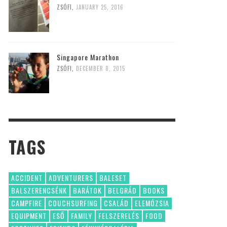
ZSÓFI
,
JANUARY 25, 2016
Singapore Marathon
ZSÓFI
,
DECEMBER 8, 2015
TAGS
ACCIDENT
ADVENTURERS
BALESET
BALSZERENCSÉNK
BARÁTOK
BELGRÁD
BOOKS
CAMPFIRE
COUCHSURFING
CSALÁD
ELEMÓZSIA
EQUIPMENT
ESŐ
FAMILY
FELSZERELÉS
FOOD