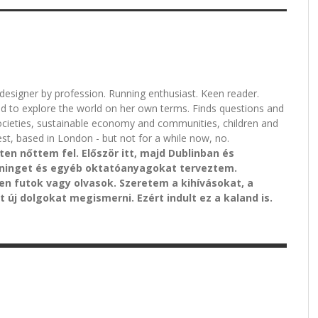
l designer by profession. Running enthusiast. Keen reader.
nd to explore the world on her own terms. Finds questions and
ocieties, sustainable economy and communities, children and
st, based in London - but not for a while now, no.
n nőttem fel. Először itt, majd Dublinban és
ninget és egyéb oktatóanyagokat terveztem.
n futok vagy olvasok. Szeretem a kihívásokat, a
 új dolgokat megismerni. Ezért indult ez a kaland is.