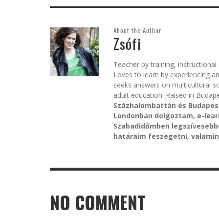
About the Author
Zsófi
Teacher by training, instructiona
Loves to learn by experiencing a
seeks answers on multicultural s
adult education. Raised in Budape
Százhalombattán és Budapeste
Londonban dolgoztam, e-lear
Szabadidőmben legszívesebbe
határaim feszegetni, valamint
NO COMMENT