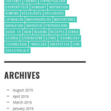
FORTUNES
FRIENDS
FÉNYKÉPGALÉRIA
GYORSKÖTÖZŐ
HUNGARY
INSPIRATION
KEMPING
KÉSZÜLŐDÉS
KÖZLEKEDÉS
LÁTNIVALÓK
MAGYARORSZÁG
MISFORTUNES
NAVIGATION
NAVIGÁCIÓ
PREPARATIONS
QUICK-TIE
RAIN
READING
RECIEPES
SERBIA
SZERBIA
SZERENCSÉNK
SZÍVÁS
TECHNOLOGY
TECHNOLÓGIA
TRAVELERS
UNEXPECTED
ZENE
ÖSSZEFOGLALÓ
ARCHIVES
August 2019
April 2016
March 2016
January 2016