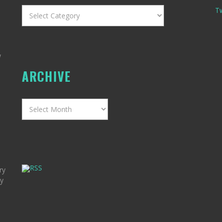
Categories
T
w
ARCHIVE
Archive
RSS
ry
my