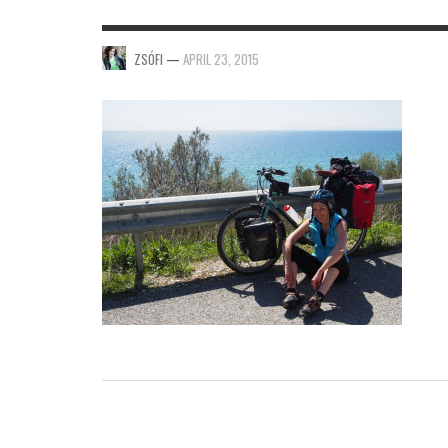
ZSÓFI
—
APRIL 23, 2015