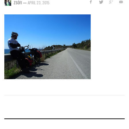
ZSÓFI
—
APRIL 23, 2015