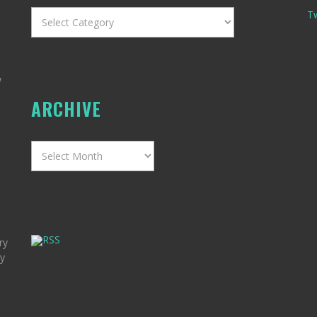
Categories
T
w
ARCHIVE
Archive
RSS
ry
my