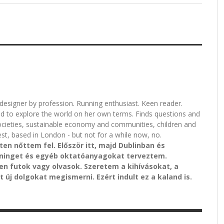
l designer by profession. Running enthusiast. Keen reader.
nd to explore the world on her own terms. Finds questions and
ocieties, sustainable economy and communities, children and
st, based in London - but not for a while now, no.
n nőttem fel. Először itt, majd Dublinban és
ninget és egyéb oktatóanyagokat terveztem.
n futok vagy olvasok. Szeretem a kihívásokat, a
 új dolgokat megismerni. Ezért indult ez a kaland is.