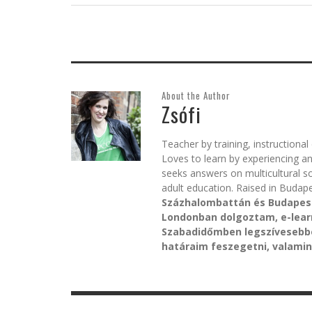
About the Author
Zsófi
Teacher by training, instructiona
Loves to learn by experiencing a
seeks answers on multicultural s
adult education. Raised in Budape
Százhalombattán és Budapeste
Londonban dolgoztam, e-lear
Szabadidőmben legszívesebbe
határaim feszegetni, valamint