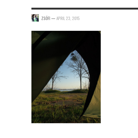
ZSÓFI
—
APRIL 23, 2015