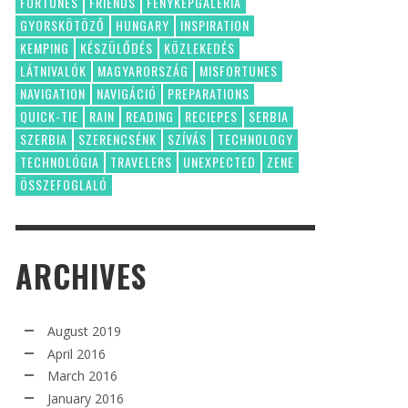
FORTUNES
FRIENDS
FÉNYKÉPGALÉRIA
GYORSKÖTÖZŐ
HUNGARY
INSPIRATION
KEMPING
KÉSZÜLŐDÉS
KÖZLEKEDÉS
LÁTNIVALÓK
MAGYARORSZÁG
MISFORTUNES
NAVIGATION
NAVIGÁCIÓ
PREPARATIONS
QUICK-TIE
RAIN
READING
RECIEPES
SERBIA
SZERBIA
SZERENCSÉNK
SZÍVÁS
TECHNOLOGY
TECHNOLÓGIA
TRAVELERS
UNEXPECTED
ZENE
ÖSSZEFOGLALÓ
ARCHIVES
August 2019
April 2016
March 2016
January 2016