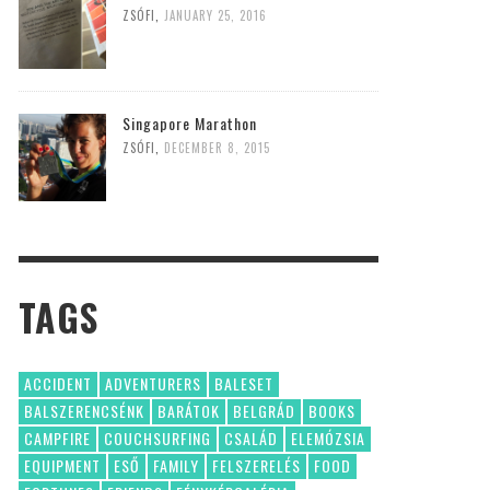
ZSÓFI
,
JANUARY 25, 2016
Singapore Marathon
ZSÓFI
,
DECEMBER 8, 2015
TAGS
ACCIDENT
ADVENTURERS
BALESET
BALSZERENCSÉNK
BARÁTOK
BELGRÁD
BOOKS
CAMPFIRE
COUCHSURFING
CSALÁD
ELEMÓZSIA
EQUIPMENT
ESŐ
FAMILY
FELSZERELÉS
FOOD