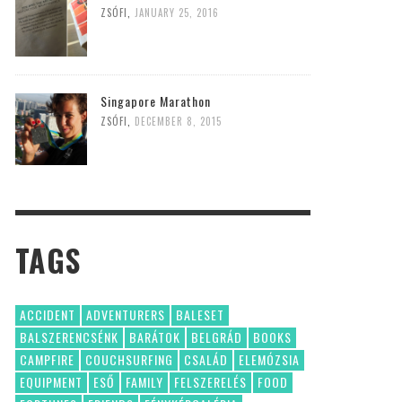
ZSÓFI
,
JANUARY 25, 2016
Singapore Marathon
ZSÓFI
,
DECEMBER 8, 2015
TAGS
ACCIDENT
ADVENTURERS
BALESET
BALSZERENCSÉNK
BARÁTOK
BELGRÁD
BOOKS
CAMPFIRE
COUCHSURFING
CSALÁD
ELEMÓZSIA
EQUIPMENT
ESŐ
FAMILY
FELSZERELÉS
FOOD