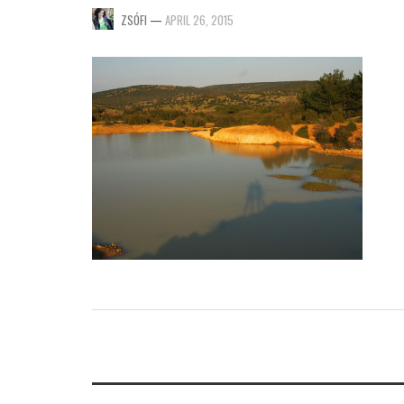
ZSÓFI
—
APRIL 26, 2015