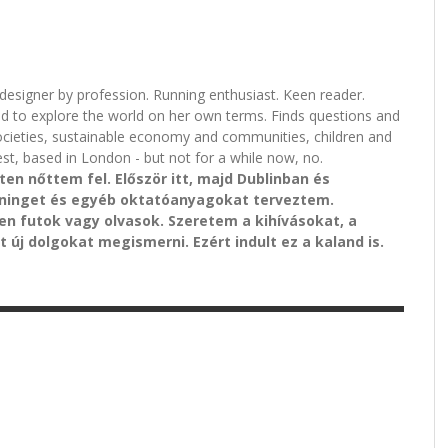
l designer by profession. Running enthusiast. Keen reader.
nd to explore the world on her own terms. Finds questions and
ocieties, sustainable economy and communities, children and
st, based in London - but not for a while now, no.
n nőttem fel. Először itt, majd Dublinban és
ninget és egyéb oktatóanyagokat terveztem.
n futok vagy olvasok. Szeretem a kihívásokat, a
 új dolgokat megismerni. Ezért indult ez a kaland is.