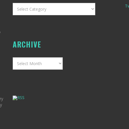
Categories
T
w
ARCHIVE
Archive
RSS
ry
my