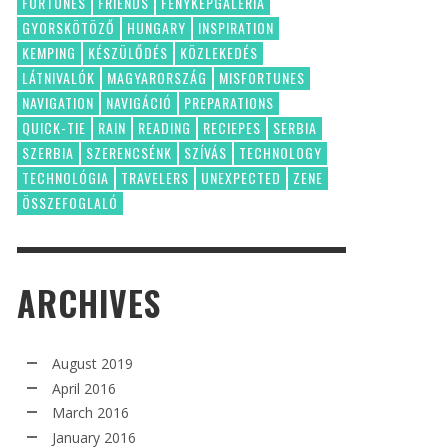
FORTUNES
FRIENDS
FÉNYKÉPGALÉRIA
GYORSKÖTÖZŐ
HUNGARY
INSPIRATION
KEMPING
KÉSZÜLŐDÉS
KÖZLEKEDÉS
LÁTNIVALÓK
MAGYARORSZÁG
MISFORTUNES
NAVIGATION
NAVIGÁCIÓ
PREPARATIONS
QUICK-TIE
RAIN
READING
RECIEPES
SERBIA
SZERBIA
SZERENCSÉNK
SZÍVÁS
TECHNOLOGY
TECHNOLÓGIA
TRAVELERS
UNEXPECTED
ZENE
ÖSSZEFOGLALÓ
ARCHIVES
August 2019
April 2016
March 2016
January 2016