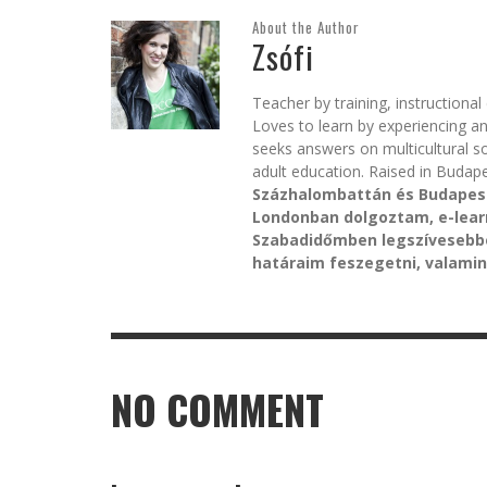
About the Author
Zsófi
Teacher by training, instructiona
Loves to learn by experiencing a
seeks answers on multicultural s
adult education. Raised in Budape
Százhalombattán és Budapeste
Londonban dolgoztam, e-lear
Szabadidőmben legszívesebbe
határaim feszegetni, valamint
NO COMMENT