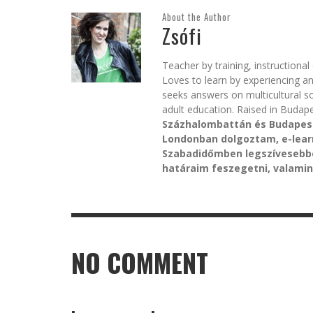
About the Author
Zsófi
Teacher by training, instructiona
Loves to learn by experiencing a
seeks answers on multicultural s
adult education. Raised in Budape
Százhalombattán és Budapeste
Londonban dolgoztam, e-lear
Szabadidőmben legszívesebbe
határaim feszegetni, valamint
NO COMMENT