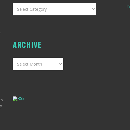
Categories
T
w
ARCHIVE
Archive
RSS
ry
my