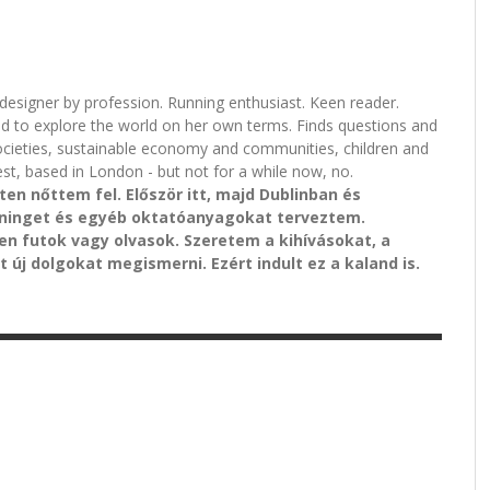
l designer by profession. Running enthusiast. Keen reader.
nd to explore the world on her own terms. Finds questions and
ocieties, sustainable economy and communities, children and
st, based in London - but not for a while now, no.
n nőttem fel. Először itt, majd Dublinban és
ninget és egyéb oktatóanyagokat terveztem.
n futok vagy olvasok. Szeretem a kihívásokat, a
 új dolgokat megismerni. Ezért indult ez a kaland is.