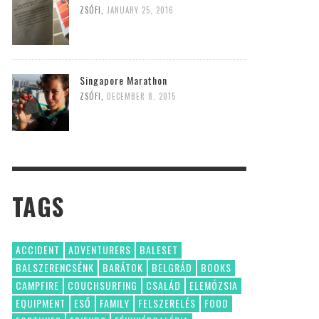
ZSÓFI
,
JANUARY 25, 2016
Singapore Marathon
ZSÓFI
,
DECEMBER 8, 2015
TAGS
ACCIDENT
ADVENTURERS
BALESET
BALSZERENCSÉNK
BARÁTOK
BELGRÁD
BOOKS
CAMPFIRE
COUCHSURFING
CSALÁD
ELEMÓZSIA
EQUIPMENT
ESŐ
FAMILY
FELSZERELÉS
FOOD