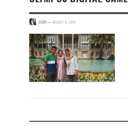
ZSÓFI
—
AUGUST 4, 2015