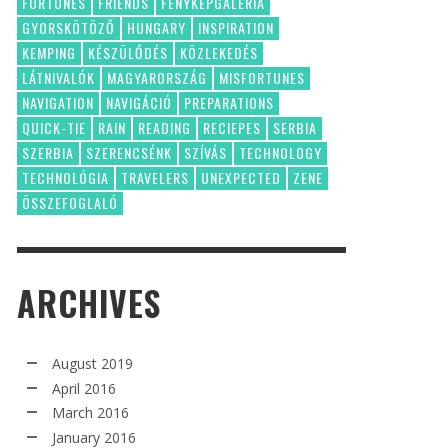
FORTUNES
FRIENDS
FÉNYKÉPGALÉRIA
GYORSKÖTÖZŐ
HUNGARY
INSPIRATION
KEMPING
KÉSZÜLŐDÉS
KÖZLEKEDÉS
LÁTNIVALÓK
MAGYARORSZÁG
MISFORTUNES
NAVIGATION
NAVIGÁCIÓ
PREPARATIONS
QUICK-TIE
RAIN
READING
RECIEPES
SERBIA
SZERBIA
SZERENCSÉNK
SZÍVÁS
TECHNOLOGY
TECHNOLÓGIA
TRAVELERS
UNEXPECTED
ZENE
ÖSSZEFOGLALÓ
ARCHIVES
August 2019
April 2016
March 2016
January 2016