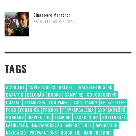
Singapore Marathon
ZSÓFI
,
DECEMBER 8, 2015
TAGS
ACCIDENT
ADVENTURERS
BALESET
BALSZERENCSÉNK
BARÁTOK
BELGRÁD
BOOKS
CAMPFIRE
COUCHSURFING
CSALÁD
ELEMÓZSIA
EQUIPMENT
ESŐ
FAMILY
FELSZERELÉS
FOOD
FORTUNES
FRIENDS
FÉNYKÉPGALÉRIA
GYORSKÖTÖZŐ
HUNGARY
INSPIRATION
KEMPING
KÉSZÜLŐDÉS
KÖZLEKEDÉS
LÁTNIVALÓK
MAGYARORSZÁG
MISFORTUNES
NAVIGATION
NAVIGÁCIÓ
PREPARATIONS
QUICK-TIE
RAIN
READING