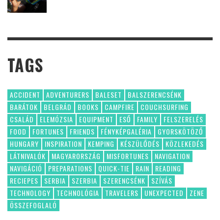
TAGS
ACCIDENT
ADVENTURERS
BALESET
BALSZERENCSÉNK
BARÁTOK
BELGRÁD
BOOKS
CAMPFIRE
COUCHSURFING
CSALÁD
ELEMÓZSIA
EQUIPMENT
ESŐ
FAMILY
FELSZERELÉS
FOOD
FORTUNES
FRIENDS
FÉNYKÉPGALÉRIA
GYORSKÖTÖZŐ
HUNGARY
INSPIRATION
KEMPING
KÉSZÜLŐDÉS
KÖZLEKEDÉS
LÁTNIVALÓK
MAGYARORSZÁG
MISFORTUNES
NAVIGATION
NAVIGÁCIÓ
PREPARATIONS
QUICK-TIE
RAIN
READING
RECIEPES
SERBIA
SZERBIA
SZERENCSÉNK
SZÍVÁS
TECHNOLOGY
TECHNOLÓGIA
TRAVELERS
UNEXPECTED
ZENE
ÖSSZEFOGLALÓ