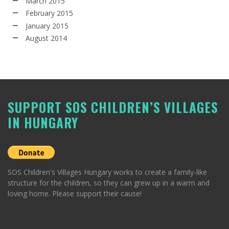
March 2015
February 2015
January 2015
August 2014
SUPPORT SOS CHILDREN’S VILLAGES
IN HUNGARY
SOS Children's Villages Hungary works to create a family-like
structure for the children, so they can grew up in a warm and
loving home. Please support their cause!