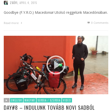
ZSÓFI
,
APRIL 4, 2015
Goodbye (F.Y.R.O.) Macedonia! Utolsó reggelünk Macedóniában.
0 Comments
Read more
ENGLISH
MAGYAR
SERBIA / SZERBIA
VIDEO
DAY#8 – INDULUNK TOVÁBB NOVI SADBÓL