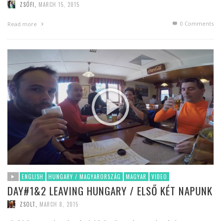
ZSÓFI
,
MARCH 15, 2015
0 Comments
Read more
ENGLISH
HUNGARY / MAGYARORSZÁG
MAGYAR
VIDEO
DAY#1&2 LEAVING HUNGARY / ELSŐ KÉT NAPUNK
ZSOLT
,
MARCH 8, 2015