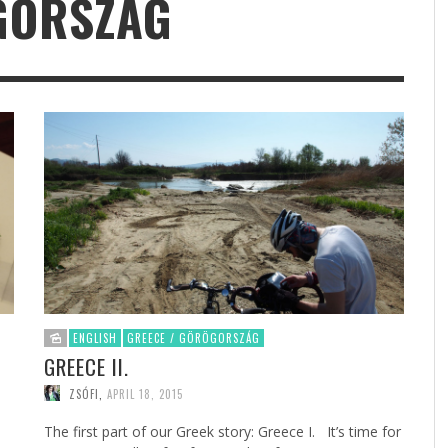
GORSZÁG
ENGLISH
GREECE / GÖRÖGORSZÁG
GREECE II.
ZSÓFI
,
APRIL 18, 2015
The first part of our Greek story: Greece I. It’s time for