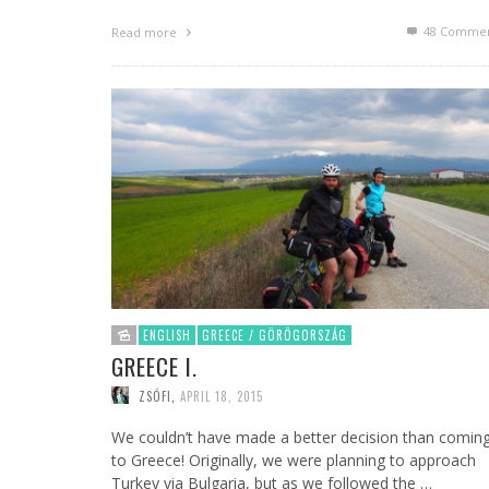
48
Commen
Read more
ENGLISH
GREECE / GÖRÖGORSZÁG
GREECE I.
ZSÓFI
,
APRIL 18, 2015
We couldn’t have made a better decision than comin
to Greece! Originally, we were planning to approach
Turkey via Bulgaria, but as we followed the …