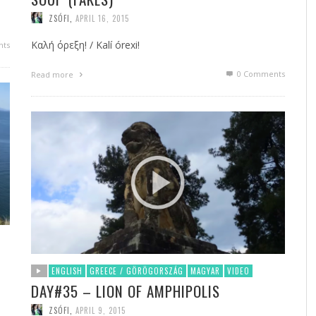
ZSÓFI
,
APRIL 16, 2015
Καλή όρεξη! / Kalí órexi!
ts
0 Comments
Read more
ENGLISH
GREECE / GÖRÖGORSZÁG
MAGYAR
VIDEO
DAY#35 – LION OF AMPHIPOLIS
ZSÓFI
,
APRIL 9, 2015