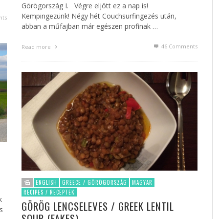
Görögország I. Végre eljött ez a nap is!
Kempingezünk! Négy hét Couchsurfingezés után,
ts
abban a műfajban már egészen profinak …
46
Comments
Read more
ENGLISH
GREECE / GÖRÖGORSZÁG
MAGYAR
RECIPES / RECEPTEK
k
GÖRÖG LENCSELEVES / GREEK LENTIL
s
SOUP (FAKES)