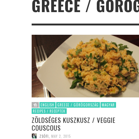
GREECE / GÖRÖ
ENGLISH
GREECE / GÖRÖGORSZÁG
MAGYAR
RECIPES / RECEPTEK
ZÖLDSÉGES KUSZKUSZ / VEGGIE
COUSCOUS
ZSÓFI
,
MAY 2, 2015