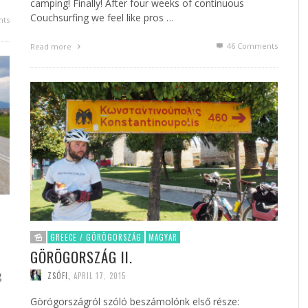
camping! Finally! After four weeks of continuous
Couchsurfing we feel like pros …
ts
46
Comments
Read more
GREECE / GÖRÖGORSZÁG
MAGYAR
GÖRÖGORSZÁG II.
g
ZSÓFI
,
APRIL 17, 2015
Görögországról szóló beszámolónk első része: