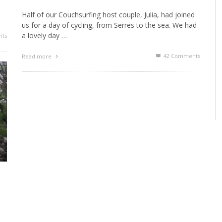
Half of our Couchsurfing host couple, Julia, had joined
us for a day of cycling, from Serres to the sea. We had
a lovely day …
ts
42
Comments
Read more