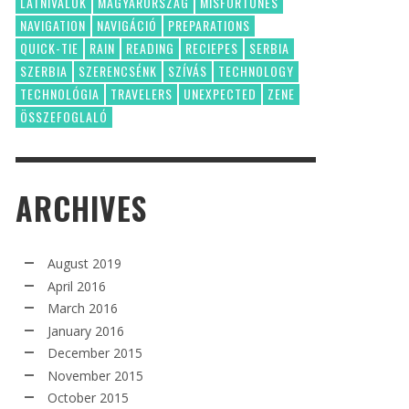
LÁTNIVALÓK
MAGYARORSZÁG
MISFORTUNES
NAVIGATION
NAVIGÁCIÓ
PREPARATIONS
QUICK-TIE
RAIN
READING
RECIEPES
SERBIA
SZERBIA
SZERENCSÉNK
SZÍVÁS
TECHNOLOGY
TECHNOLÓGIA
TRAVELERS
UNEXPECTED
ZENE
ÖSSZEFOGLALÓ
ARCHIVES
August 2019
April 2016
March 2016
January 2016
December 2015
November 2015
October 2015