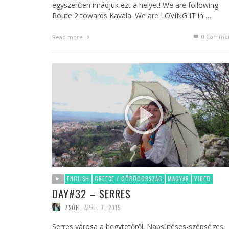
egyszerűen imádjuk ezt a helyet! We are following
Route 2 towards Kavala. We are LOVING IT in …
0 Commen
Read more
ENGLISH
GREECE / GÖRÖGORSZÁG
MAGYAR
VIDEO
DAY#32 – SERRES
ZSÓFI
,
APRIL 7, 2015
Serres városa a hegytetőről. Napsütéses-szépséges.