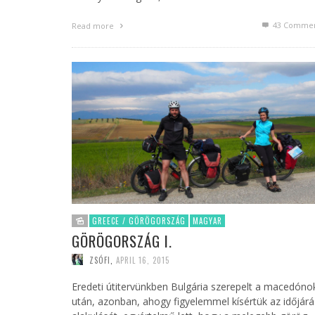
43
Commen
Read more
GREECE / GÖRÖGORSZÁG
MAGYAR
GÖRÖGORSZÁG I.
ZSÓFI
,
APRIL 16, 2015
Eredeti útitervünkben Bulgária szerepelt a macedóno
után, azonban, ahogy figyelemmel kísértük az időjárá