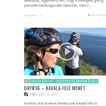
alakulását, egyértelmű lett, hogy a melegebb görög
partvidék barátságosabb választás, mint a …
45
Commen
Read more
ENGLISH
GREECE / GÖRÖGORSZÁG
MAGYAR
VIDEO
DAY#36 – KAVALA FELÉ MENET
ZSÓFI
,
APRIL 10, 2015
A kettes utat követve kerekezünk Kavala felé és