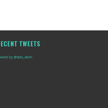
ECENT TWEETS
weets by @dies_diem