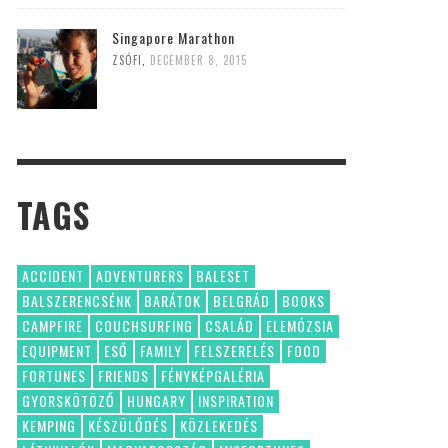
Singapore Marathon
ZSÓFI
,
DECEMBER 8, 2015
TAGS
ACCIDENT
ADVENTURERS
BALESET
BALSZERENCSÉNK
BARÁTOK
BELGRÁD
BOOKS
CAMPFIRE
COUCHSURFING
CSALÁD
ELEMÓZSIA
EQUIPMENT
ESŐ
FAMILY
FELSZERELÉS
FOOD
FORTUNES
FRIENDS
FÉNYKÉPGALÉRIA
GYORSKÖTÖZŐ
HUNGARY
INSPIRATION
KEMPING
KÉSZÜLŐDÉS
KÖZLEKEDÉS