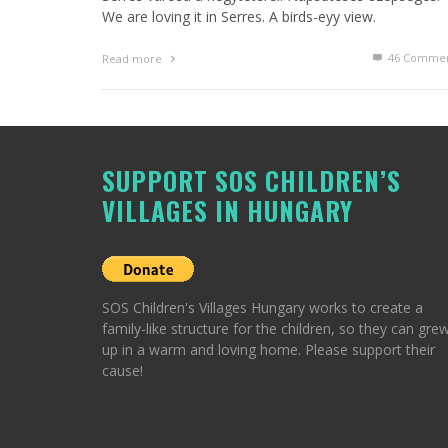
We are loving it in Serres. A birds-eyy view.
46
Commen
Read more
SUPPORT SOS CHILDREN’S
VILLAGES IN HUNGARY
SOS Children's Villages Hungary works to create a
family-like structure for the children, so they can gre
up in a warm and loving home. Please support their
cause!