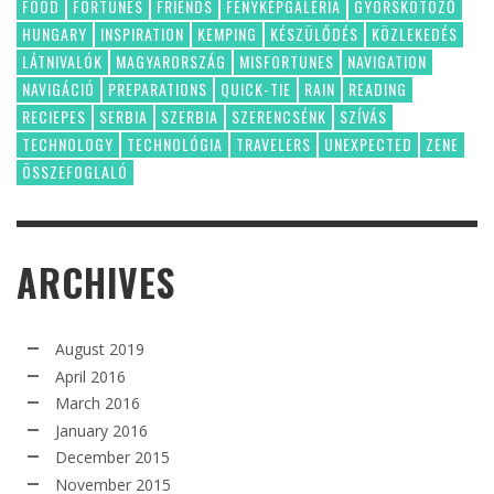
FOOD
FORTUNES
FRIENDS
FÉNYKÉPGALÉRIA
GYORSKÖTÖZŐ
HUNGARY
INSPIRATION
KEMPING
KÉSZÜLŐDÉS
KÖZLEKEDÉS
LÁTNIVALÓK
MAGYARORSZÁG
MISFORTUNES
NAVIGATION
NAVIGÁCIÓ
PREPARATIONS
QUICK-TIE
RAIN
READING
RECIEPES
SERBIA
SZERBIA
SZERENCSÉNK
SZÍVÁS
TECHNOLOGY
TECHNOLÓGIA
TRAVELERS
UNEXPECTED
ZENE
ÖSSZEFOGLALÓ
ARCHIVES
August 2019
April 2016
March 2016
January 2016
December 2015
November 2015