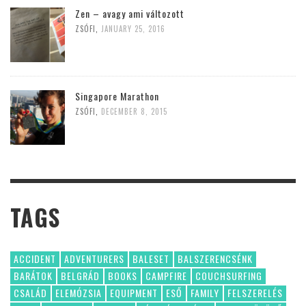
Zen – avagy ami változott
ZSÓFI
,
JANUARY 25, 2016
Singapore Marathon
ZSÓFI
,
DECEMBER 8, 2015
TAGS
ACCIDENT
ADVENTURERS
BALESET
BALSZERENCSÉNK
BARÁTOK
BELGRÁD
BOOKS
CAMPFIRE
COUCHSURFING
CSALÁD
ELEMÓZSIA
EQUIPMENT
ESŐ
FAMILY
FELSZERELÉS