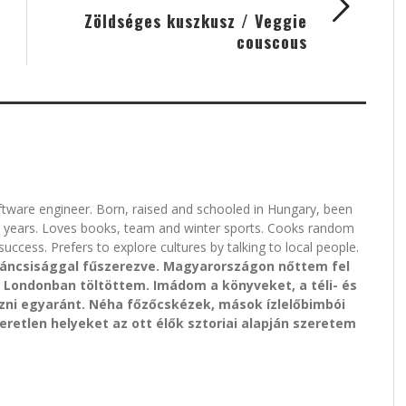
Zöldséges kuszkusz / Veggie
couscous
oftware engineer. Born, raised and schooled in Hungary, been
ix years. Loves books, team and winter sports. Cooks random
success. Prefers to explore cultures by talking to local people.
áncsisággal fűszerezve. Magyarországon nőttem fel
 Londonban töltöttem. Imádom a könyveket, a téli- és
ézni egyaránt. Néha főzőcskézek, mások ízlelőbimbói
meretlen helyeket az ott élők sztoriai alapján szeretem