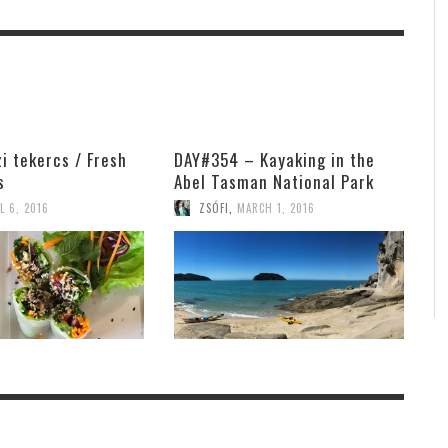
zi tekercs / Fresh
DAY#354 – Kayaking in the
s
Abel Tasman National Park
L 6, 2016
ZSÓFI
,
MARCH 1, 2016