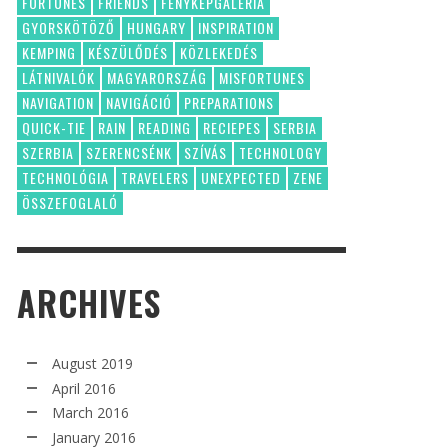
FORTUNES
FRIENDS
FÉNYKÉPGALÉRIA
GYORSKÖTÖZŐ
HUNGARY
INSPIRATION
KEMPING
KÉSZÜLŐDÉS
KÖZLEKEDÉS
LÁTNIVALÓK
MAGYARORSZÁG
MISFORTUNES
NAVIGATION
NAVIGÁCIÓ
PREPARATIONS
QUICK-TIE
RAIN
READING
RECIEPES
SERBIA
SZERBIA
SZERENCSÉNK
SZÍVÁS
TECHNOLOGY
TECHNOLÓGIA
TRAVELERS
UNEXPECTED
ZENE
ÖSSZEFOGLALÓ
ARCHIVES
August 2019
April 2016
March 2016
January 2016