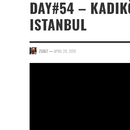
DAY#54 – KADIK
ISTANBUL
ZSOLT
—
APRIL 28, 2015