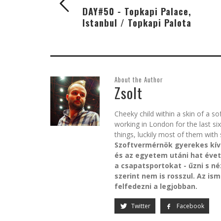
DAY#50 - Topkapi Palace,
Istanbul / Topkapi Palota
About the Author
Zsolt
Cheeky child within a skin of a s
working in London for the last s
things, luckily most of them with 
Szoftvermérnök gyerekes kív
és az egyetem utáni hat évet
a csapatsportokat - űzni s n
szerint nem is rosszul. Az is
felfedezni a legjobban.
Twitter
Facebook