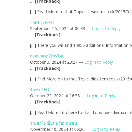
… [Trackback]
[…] Read More to that Topic: diesdiem.co.uk/2015/04
Ford Everest
September 26, 2024 at 06:33 —
Log in to Reply
… [Trackback]
[…] There you will find 14955 additional Information 
ส่งออกสมุนไพรไทย
October 3, 2024 at 23:27 —
Log in to Reply
… [Trackback]
[…] Find More on to that Topic: diesdiem.co.uk/2015
รับทำ SEO
October 22, 2024 at 16:58 —
Log in to Reply
… [Trackback]
[…] Read More Info here to that Topic: diesdiem.co.
รถเช่าในญี่ปุ่นพร้อมคนขับ
November 10, 2024 at 06:26 —
Log in to Reply