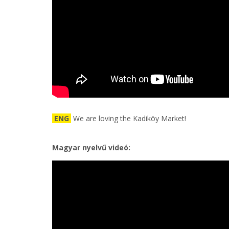
ENG
We are loving the Kadiköy Market!
Magyar nyelvű videó: