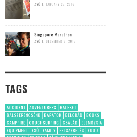
ZSÓFI
,
JANUARY 25, 2016
Singapore Marathon
ZSÓFI
,
DECEMBER 8, 2015
TAGS
ACCIDENT
ADVENTURERS
BALESET
BALSZERENCSÉNK
BARÁTOK
BELGRÁD
BOOKS
CAMPFIRE
COUCHSURFING
CSALÁD
ELEMÓZSIA
EQUIPMENT
ESŐ
FAMILY
FELSZERELÉS
FOOD